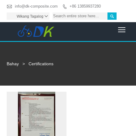

info@dk-composite.com
+86 13859937280


Wikang Tagalog

Togg
Bahay
>
Certifications